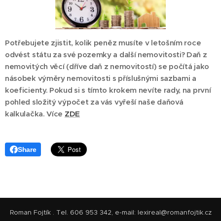
Potřebujete zjistit, kolik peněz musíte v letošním roce
odvést státu za své pozemky a další nemovitosti? Daň z
nemovitých věcí (dříve daň z nemovitostí) se počítá jako
násobek výměry nemovitosti s příslušnými sazbami a
koeficienty. Pokud si s tímto krokem nevíte rady, na první
pohled složitý výpočet za vás vyřeší naše daňová
kalkulačka. Více
ZDE
Share
Roman Fojtík . Tel. 606 953 342, e-mail: lexireal@romanfojtik.cz