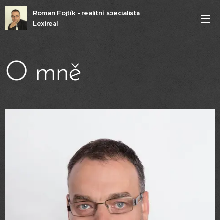
Roman Fojtík - realitní specialista
Lexireal
O mně