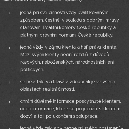
jedná při své činnosti vždy kvalifikovaným
způsobem, čestně, v souladu s dobrými mravy,
stanovami Realitní komory České republiky a
platnými právními normami České republiky.
jedná vždy v zájmu klienta a hájí práva klienta.
Mezi svými klienty nečiní rozdílů z důvodů
rasových, náboženských, národnostních, ani
politických.
se neustále vzdělává a zdokonaluje ve všech
oblastech realitní činnosti.
chrání důvěrné informace poskytnuté klientem,
nebo informace, které se při jednání s klientem
dozví, a to i po ukončení spolupráce.
jedná vždy tak, aby nezneužil svého postavení v