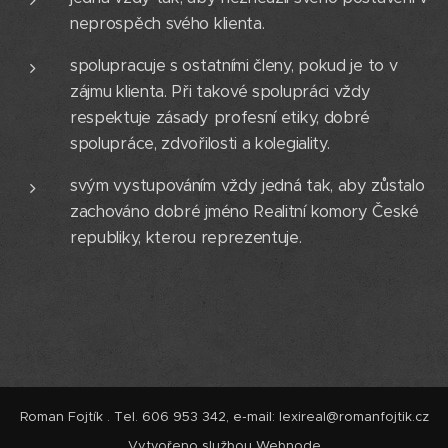
neprospěch svého klienta.
spolupracuje s ostatními členy, pokud je to v
zájmu klienta. Při takové spolupráci vždy
respektuje zásady profesní etiky, dobré
spolupráce, zdvořilosti a kolegiality.
svým vystupováním vždy jedná tak, aby zůstalo
zachováno dobré jméno Realitní komory České
republiky, kterou reprezentuje.
Roman Fojtík . Tel. 606 953 342, e-mail: lexireal@romanfojtik.cz
Vytvořeno službou
Webnode