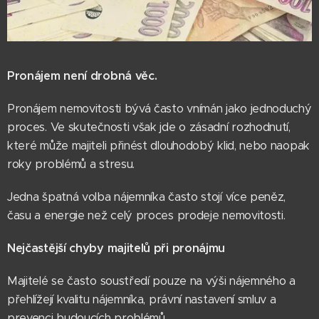
Pronájem není drobná věc.
Pronájem nemovitosti bývá často vnímán jako jednoduchý
proces. Ve skutečnosti však jde o zásadní rozhodnutí,
které může majiteli přinést dlouhodobý klid, nebo naopak
roky problémů a stresu.
Jedna špatná volba nájemníka často stojí více peněz,
času a energie než celý proces prodeje nemovitosti.
Nejčastější chyby majitelů při pronájmu
Majitelé se často soustředí pouze na výši nájemného a
přehlížejí kvalitu nájemníka, právní nastavení smluv a
prevenci budoucích problémů.