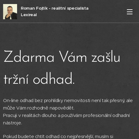
Roman Fojtík - realitní specialista
Lexireal
Zdarma Vám zašlu
tržní odhad.
On-line odhad bez prohlídky nemovitosti není tak přesný, ale
může Vám rozhodně napovědět.
Pracuji v realitách dlouho a používám profesionální odhadní
nástroje.
Pokud budete chtít odhad co nejpřesnější, musím si