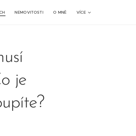
CH
NEMOVITOSTI
O MNĚ
VÍCE
usí
o je
oupíte?