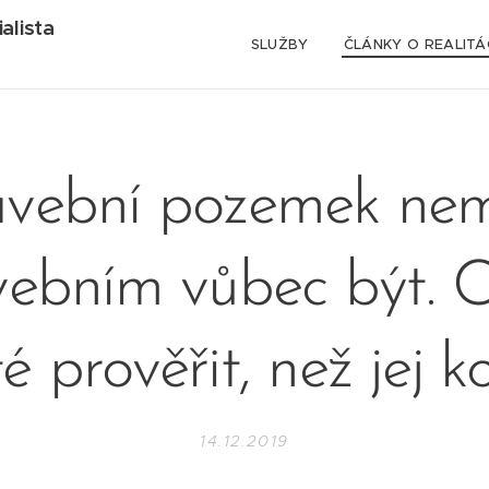
alista
SLUŽBY
ČLÁNKY O REALITÁ
avební pozemek nem
vebním vůbec být. C
té prověřit, než jej k
14.12.2019