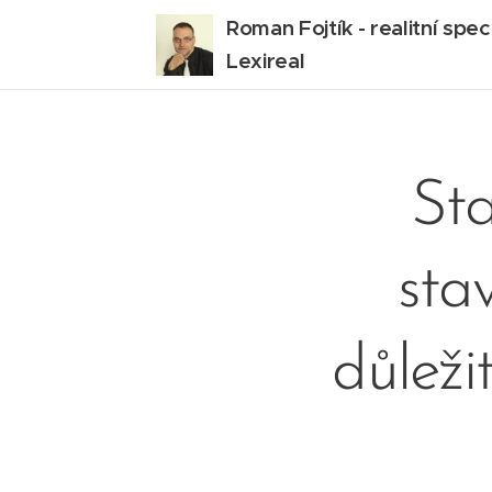
Roman Fojtík - realitní speci
Lexireal
St
sta
důleži