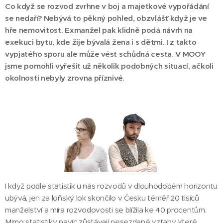
Co když se rozvod zvrhne v boj a majetkové vypořádání
se nedaří? Nebývá to pěkný pohled, obzvlášť když je ve
hře nemovitost. Exmanžel pak klidně podá návrh na
exekuci bytu, kde žije bývalá žena i s dětmi. I z takto
vypjatého sporu ale může vést schůdná cesta. V MOOY
jsme pomohli vyřešit už několik podobných situací, ačkoli
okolnosti nebyly zrovna příznivé.
I když podle statistik u nás rozvodů v dlouhodobém horizontu
ubývá, jen za loňský lok skončilo v Česku téměř 20 tisíců
manželství a míra rozvodovosti se blížila ke 40 procentům.
Mimo statistiky navíc zůstávají nesezdané vztahy, které