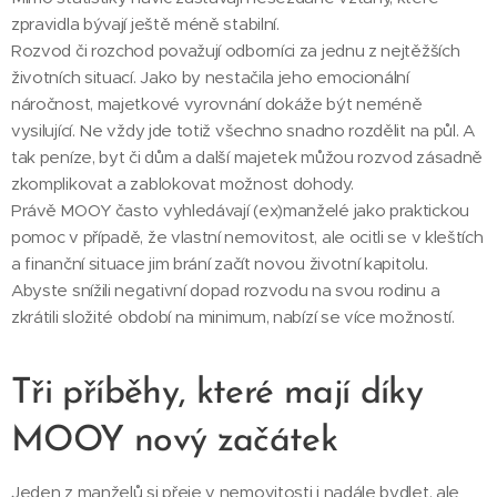
zpravidla bývají ještě méně stabilní.
Rozvod či rozchod považují odborníci za jednu z nejtěžších
životních situací. Jako by nestačila jeho emocionální
náročnost, majetkové vyrovnání dokáže být neméně
vysilující. Ne vždy jde totiž všechno snadno rozdělit na půl. A
tak peníze, byt či dům a další majetek můžou rozvod zásadně
zkomplikovat a zablokovat možnost dohody.
Právě MOOY často vyhledávají (ex)manželé jako praktickou
pomoc v případě, že vlastní nemovitost, ale ocitli se v kleštích
a finanční situace jim brání začít novou životní kapitolu.
Abyste snížili negativní dopad rozvodu na svou rodinu a
zkrátili složité období na minimum, nabízí se více možností.
Tři příběhy, které mají díky
MOOY nový začátek
Jeden z manželů si přeje v nemovitosti i nadále bydlet, ale