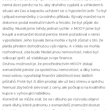
nemá dost peněz na to, aby druhého vyplatil, a vzhledem k
situaci ani čas a kapacitu ucházet se o hypoteční úvěr. To byl
i případ exmanželky z úvodního příkladu. Bývalý manžel na ni
dokonce podal exekuční návrh a hrozilo, že byt půjde do
dražby. Museli jsme tehdy jednat rychle: v MOOY jsme byt
koupili a exmanžel dostal peníze, které požadoval v rámci
vypořádání. Jeho bývalá žena mohla v bytě zůstat s tím, že
platila předem dohodnutou výši nájmu. A v klidu se mohla
rozhodnout, zda bude hledat jinou nemovitost, nebo byt
odkoupí zpět, až stabilizuje svoje finance.
Druhou možností je, že prostřednictvím MOOY získají
exmanželé peníze za společnou nemovitost, a díky tomu
mezi sebou vypořádají finanční záležitosti bez dalších
průtahů. Poté byt či dům prodají, ale už bez stresu a spěchu.
Nemusí zbytečně slevovat z ceny, ale počkají si na kvalitního
kupce s vyhovující nabídkou.
Konečně se může stát, že se i dlouho po rozvodu objeví
staré dluhy, které jednomu z exmanželů znemožní dostat