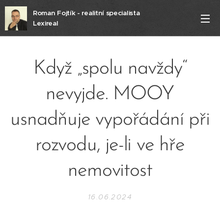
Roman Fojtík - realitní specialista
Lexireal
Když „spolu navždy“
nevyjde. MOOY
usnadňuje vypořádání při
rozvodu, je-li ve hře
nemovitost
16.06.2024