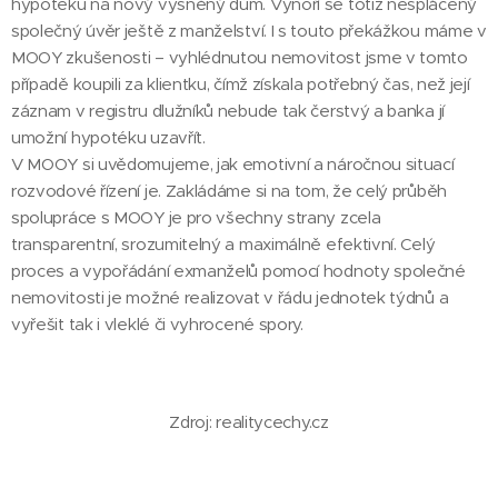
hypotéku na nový vysněný dům. Vynoří se totiž nesplácený
společný úvěr ještě z manželství. I s touto překážkou máme v
MOOY zkušenosti – vyhlédnutou nemovitost jsme v tomto
případě koupili za klientku, čímž získala potřebný čas, než její
záznam v registru dlužníků nebude tak čerstvý a banka jí
umožní hypotéku uzavřít.
V MOOY si uvědomujeme, jak emotivní a náročnou situací
rozvodové řízení je. Zakládáme si na tom, že celý průběh
spolupráce s MOOY je pro všechny strany zcela
transparentní, srozumitelný a maximálně efektivní. Celý
proces a vypořádání exmanželů pomocí hodnoty společné
nemovitosti je možné realizovat v řádu jednotek týdnů a
vyřešit tak i vleklé či vyhrocené spory.
Zdroj: realitycechy.cz