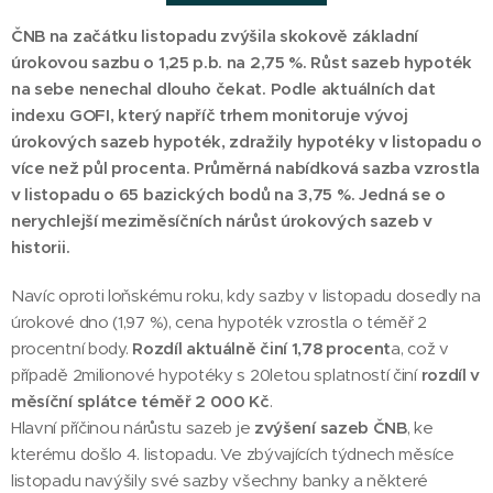
ČNB na začátku listopadu zvýšila skokově základní
úrokovou sazbu o 1,25 p.b. na 2,75 %. Růst sazeb hypoték
na sebe nenechal dlouho čekat. Podle aktuálních dat
indexu GOFI, který napříč trhem monitoruje vývoj
úrokových sazeb hypoték, zdražily hypotéky v listopadu o
více než půl procenta. Průměrná nabídková sazba vzrostla
v listopadu o 65 bazických bodů na 3,75 %. Jedná se o
nerychlejší meziměsíčních nárůst úrokových sazeb v
historii.
Navíc oproti loňskému roku, kdy sazby v listopadu dosedly na
úrokové dno (1,97 %), cena hypoték vzrostla o téměř 2
procentní body.
Rozdíl aktuálně činí 1,78 procent
a, což v
případě 2milionové hypotéky s 20letou splatností činí
rozdíl v
měsíční splátce téměř 2 000 Kč
.
Hlavní příčinou nárůstu sazeb je
zvýšení sazeb ČNB
, ke
kterému došlo 4. listopadu. Ve zbývajících týdnech měsíce
listopadu navýšily své sazby všechny banky a některé