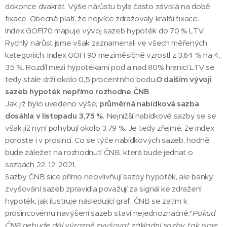
dokonce dvakrát. Výše nárůstu byla často závislá na době
fixace. Obecně platí, že nejvíce zdražovaly kratší fixace.
Index GOFI70 mapuje vývoj sazeb hypoték do 70 % LTV.
Rychlý nárůst jsme však zaznamenali ve všech měřených
kategoriích. Index GOFI 90 meziměsíčně vzrostl z 3,64 % na 4,
35 %. Rozdíl mezi hypotékami pod a nad 80% hranicí LTV se
tedy stále drží okolo 0,5 procentního bodu.
O dalším vývoji
sazeb hypoték nepřímo rozhodne ČNB
Jak již bylo uvedeno výše,
průměrná nabídková sazba
dosáhla v listopadu 3,75 %
. Nejnižší nabídkové sazby se se
však již nyní pohybují okolo 3,79 %. Je tedy zřejmé, že index
poroste i v prosinci. Co se týče nabídkových sazeb, hodně
bude záležet na rozhodnutí ČNB, která bude jednat o
sazbách 22. 12. 2021.
Sazby ČNB sice přímo neovlivňují sazby hypoték, ale banky
zvyšování sazeb zpravidla považují za signál ke zdražení
hypoték, jak ilustruje následující graf. ČNB se zatím k
prosincovému navýšení sazeb staví nejednoznačně."
Pokud
ČNB nebude dál výrazně zvyšovat základní sazby, tak jsme