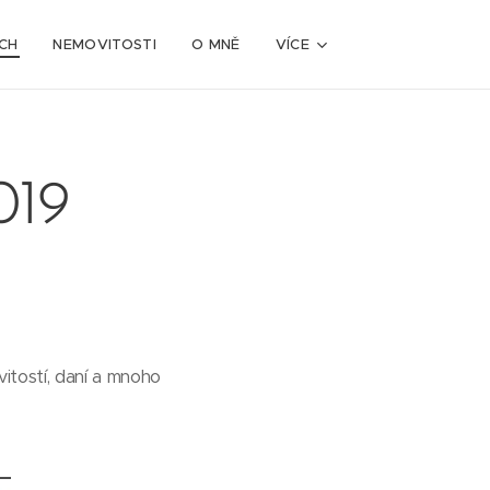
CH
NEMOVITOSTI
O MNĚ
VÍCE
019
itostí, daní a mnoho