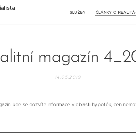
alista
SLUŽBY
ČLÁNKY O REALITÁ
alitní magazín 4_2
14.05.2019
agazín, kde se dozvíte informace v oblasti hypoték, cen nemov