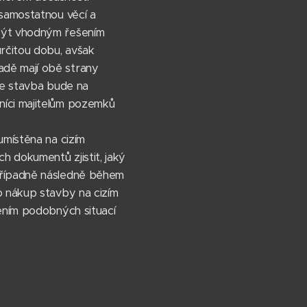
 samostatnou věcí a
 být vhodným řešením
určitou dobu, avšak
adě mají obě strany
že stavba bude na
níci majitelům pozemků
umístěna na cizím
 dokumentů zjistit, jaký
případně následně během
o nákup stavby na cizím
šením podobných situací