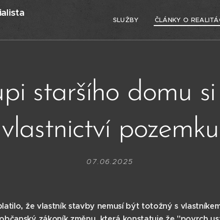
alista
SLUŽBY
ČLÁNKY O REALITÁ
upi staršího domu si
vlastnictví pozemku
07.06.2025
atilo, že vlastník stavby nemusí být totožný s vlastníke
občanský zákoník změnu, která konstatuje že "povrch us