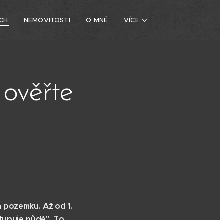
CH
NEMOVITOSTI
O MNĚ
VÍCE
 ověřte
m pozemku. Až od 1.
tupuje půdě". To