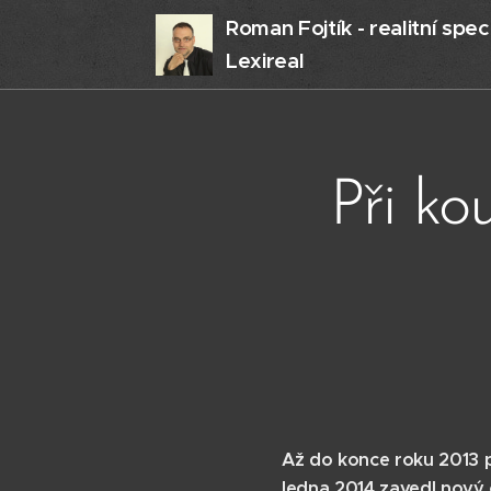
Roman Fojtík - realitní speci
Lexireal
Při ko
Až do konce roku 2013 pl
ledna 2014 zavedl nový 