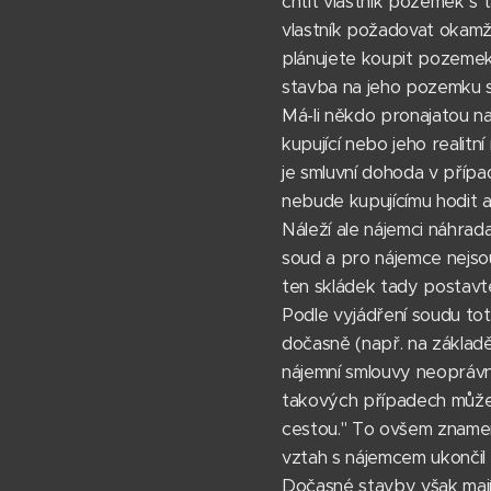
chtít vlastník pozemek s
vlastník požadovat okamž
plánujete koupit pozemek a
stavba na jeho pozemku st
Má-li někdo pronajatou na
kupující nebo jeho realitn
je smluvní dohoda v přípa
nebude kupujícímu hodit a
Náleží ale nájemci náhra
soud a pro nájemce nejsou
ten skládek tady postavt
Podle vyjádření soudu tot
dočasně (např. na základ
nájemní smlouvy neoprávn
takových případech může 
cestou." To ovšem znamen
vztah s nájemcem ukončil 
Dočasné stavby však maj