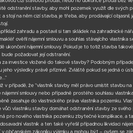
 takovou cizí stavbou prodat, nebo ho dokonce prodá bez v
ité odstranění stavby, aby mohl pozemek využít dle svých po
 stojí na něm cizí stavba, je třeba, aby prodávající objasnil,
ojí.
příklad zahradu a postavil si tam skládek na zahradnické nářa
í makléř ověřil nájemní smlouvu a souhlas stávajícího vlastníka 
dě ukončení nájemní smlouvy. Pokud je to totiž stavba takov
 bude požadovat její odstranění.
da za investice vložené do takové stavby? Podobným případem
 jeho výsledky právě příznivé. Zvláště pokud se jedná o ústn
e…"
iž v případě, že "vlastník stavby měl právo umístit stavbu 
ě nájemní smlouvy nebo případně prostého souhlasu vlastník
ěně zasahuje do vlastnického práva vlastníka pozemku. Vla
vůči vlastníku stavby domáhat odstranění stavby ze svého p
á pro nového vlastníka pozemku zbytečné komplikace, a tak
dosavadní vlastník a ten také vyřešil případnou likvidaci ná
í v občanském zákoníku výjimku a mohou být – ovšem se zá