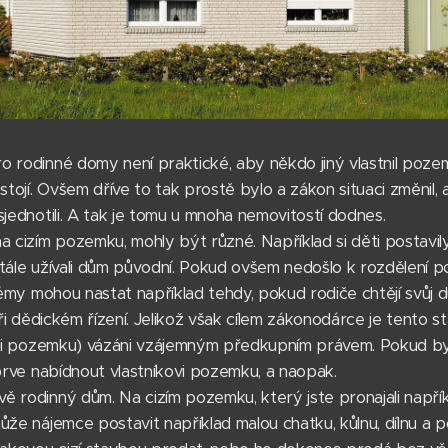
 rodinné domy není praktické, aby někdo jiný vlastnil poze
ojí. Ovšem dříve to tak prostě bylo a zákon situaci změnil, a
sjednotili. A tak je tomu u mnoha nemovitostí dodnes.
a cizím pozemku, mohly být různé. Například si děti postavi
tále užívali dům původní. Pokud ovšem nedošlo k rozdělení p
blémy mohou nastat například tehdy, pokud rodiče chtějí svůj 
při dědickém řízení. Jelikož však cílem zákonodárce je tento 
by i pozemku) vázáni vzájemným předkupním právem. Pokud by 
jprve nabídnout vlastníkovi pozemku, a naopak.
 rodinný dům. Na cizím pozemku, který jste pronajali napřík
ůže nájemce postavit například malou chatku, kůlnu, dílnu 