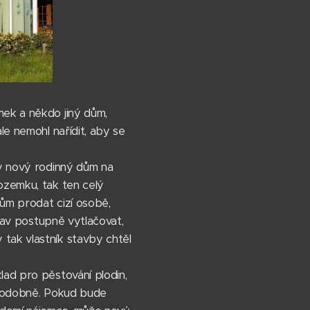
mek a někdo jiný dům,
le nemohl nařídit, aby se
ly nový rodinný dům na
ozemku, tak ten celý
dům prodat cizí osobě,
stav postupně vytlačovat,
tak vlastník stavby chtěl
lad pro pěstování plodin,
a podobně. Pokud bude