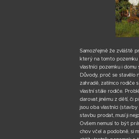
Samozřejmě že zvláště pro
který na tomto pozemku st
vlastníci pozemku i domu 
Důvody, proč se stavělo n
zahradě, zatímco rodiče s
vlastní stále rodiče. Pro
darovat jinému z dětí, či 
jsou oba vlastníci (stav
stavbu prodat, musí ji ne
Ovšem nemusí to být právě
chov včel a podobně, si m