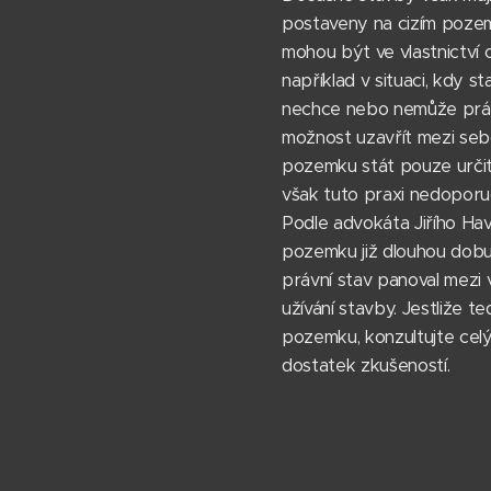
postaveny na cizím pozemk
mohou být ve vlastnictví
například v situaci, kdy 
nechce nebo nemůže právě
možnost uzavřít mezi sebo
pozemku stát pouze určit
však tuto praxi nedoporuč
Podle advokáta Jiřího Hav
pozemku již dlouhou dobu
právní stav panoval mezi
užívání stavby. Jestliže
pozemku, konzultujte celý
dostatek zkušeností.