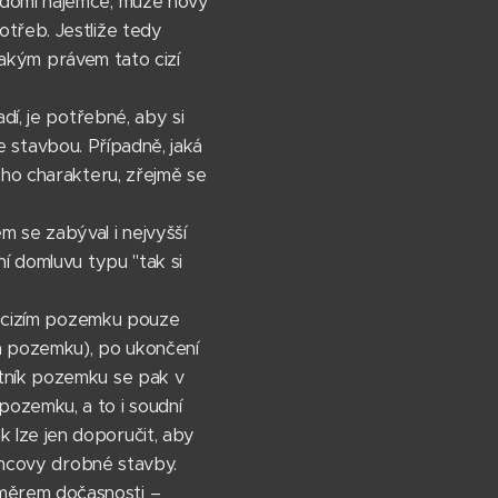
ědomí nájemce, může nový
třeb. Jestliže tedy
 jakým právem tato cizí
dí, je potřebné, aby si
se stavbou. Případně, jaká
ého charakteru, zřejmě se
 se zabýval i nejvyšší
í domluvu typu "tak si
na cizím pozemku pouze
a pozemku), po ukončení
stník pozemku se pak v
ozemku, a to i soudní
 lze jen doporučit, aby
jemcovy drobné stavby.
měrem dočasnosti –