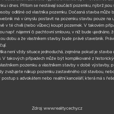
u i dnes. Přitom se nestávají součástí pozemku, nýbrž jsou
 osoby odlišné od vlastníka pozemku. Dočasná stavba může
stavebník má v úmyslu postavit na pozemku stavbu pouze na 
 v té chvíli (nebo vůbec) koupit pozemek. V takovém příp
u např. nájemní či pachtovní smlouvu, v níž bude ujednáno, 
ou dobu a že vlastníkem stavby bude právě stavebník. Práv
ují.
líka není vždy situace jednoduchá, zejména pokud je stavba 
. V takových případech může být komplikované z historických
 vlastníkem pozemku a vlastníkem stavby v době výstavby, 
 tedy zvažujete nákup pozemku zastavěného cizí stavbou, neb
 postup s advokátem nebo realitní kanceláří, která má s ře
Zdroj: www.realitycechy.cz