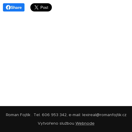
Share
Roman Fojtík . Tel. 606 953 342, e-mail: lexireal@romanfojtik.cz
Vytvořeno službou
Webnode