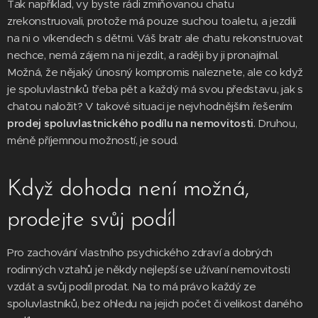
Tak například, vy byste rádi zmiňovanou chatu
zrekonstruovali, protože má pouze suchou toaletu, a jezdili
na ni o víkendech s dětmi. Váš bratr ale chatu rekonstruovat
nechce, nemá zájem na ni jezdit, a raději by ji pronajímal.
Možná, že nějaký únosný kompromis naleznete, ale co když
je spoluvlastníků třeba pět a každý má svou představu, jak s
chatou naložit? V takové situaci je nejvhodnějším řešením
prodej spoluvlastnického podílu na nemovitosti
. Druhou,
méně příjemnou možností, je soud.
Když dohoda není možná,
prodejte svůj podíl
Pro zachování vlastního psychického zdraví a dobrých
rodinných vztahů je někdy nejlepší se užívaní nemovitosti
vzdát a svůj podíl prodat. Na to má právo každý ze
spoluvlastníků, bez ohledu na jejich počet či velikost daného