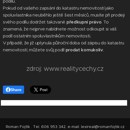
podílu.
Pokud od vašeho zapsání do katastru nemovitostí jako
spoluvlastníka neuběhlo ještě šest měsíců, musíte při prodeji
svého podílu dodržet takzvané
předkupní právo
. To
znamená, že nejprve nabídnete možnost odkoupit si váš
podíl ostatním spoluvlastníkům nemovitosti.
V případě, že již uplynula půlroční doba od zápisu do katastru
nemovitostí, můžete svůj podíl
prodat komukoliv
.
zdroj: www.realitycechy.cz
Share
Roman Fojtík . Tel. 606 953 342, e-mail: lexireal@romanfojtik.cz