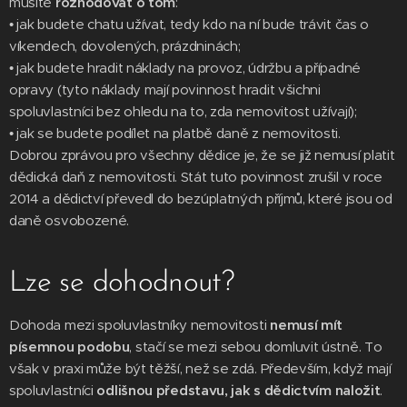
musíte
rozhodovat o tom
:
• jak budete chatu užívat, tedy kdo na ní bude trávit čas o
víkendech, dovolených, prázdninách;
• jak budete hradit náklady na provoz, údržbu a případné
opravy (tyto náklady mají povinnost hradit všichni
spoluvlastníci bez ohledu na to, zda nemovitost užívají);
• jak se budete podílet na platbě daně z nemovitosti.
Dobrou zprávou pro všechny dědice je, že se již nemusí platit
dědická daň z nemovitosti. Stát tuto povinnost zrušil v roce
2014 a dědictví převedl do bezúplatných příjmů, které jsou od
daně osvobozené.
Lze se dohodnout?
Dohoda mezi spoluvlastníky nemovitosti
nemusí mít
písemnou podobu
, stačí se mezi sebou domluvit ústně. To
však v praxi může být těžší, než se zdá. Především, když mají
spoluvlastníci
odlišnou představu, jak s dědictvím naložit
.