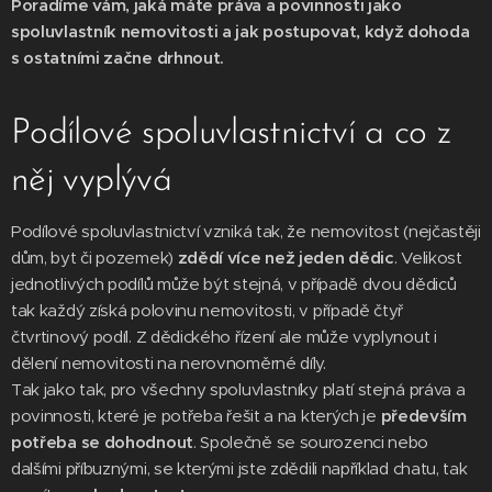
Poradíme vám, jaká máte práva a povinnosti jako
spoluvlastník nemovitosti a jak postupovat, když dohoda
s ostatními začne drhnout.
Podílové spoluvlastnictví a co z
něj vyplývá
Podílové spoluvlastnictví vzniká tak, že nemovitost (nejčastěji
dům, byt či pozemek)
zdědí více než jeden dědic
. Velikost
jednotlivých podílů může být stejná, v případě dvou dědiců
tak každý získá polovinu nemovitosti, v případě čtyř
čtvrtinový podíl. Z dědického řízení ale může vyplynout i
dělení nemovitosti na nerovnoměrné díly.
Tak jako tak, pro všechny spoluvlastníky platí stejná práva a
povinnosti, které je potřeba řešit a na kterých je
především
potřeba se dohodnout
. Společně se sourozenci nebo
dalšími příbuznými, se kterými jste zdědili například chatu, tak