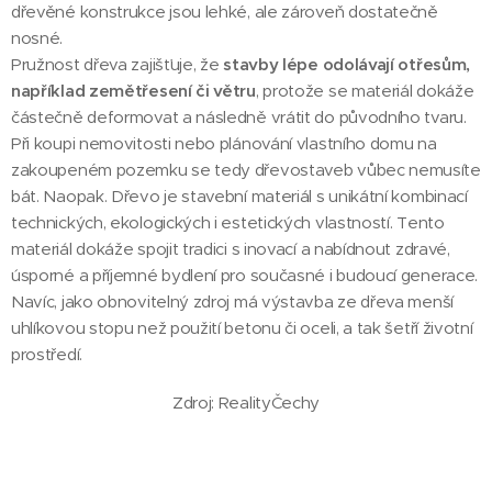
dřevěné konstrukce jsou lehké, ale zároveň dostatečně
nosné.
Pružnost dřeva zajišťuje, že
stavby lépe odolávají otřesům,
například zemětřesení či větru
, protože se materiál dokáže
částečně deformovat a následně vrátit do původního tvaru.
Při koupi nemovitosti nebo plánování vlastního domu na
zakoupeném pozemku se tedy dřevostaveb vůbec nemusíte
bát. Naopak. Dřevo je stavební materiál s unikátní kombinací
technických, ekologických i estetických vlastností. Tento
materiál dokáže spojit tradici s inovací a nabídnout zdravé,
úsporné a příjemné bydlení pro současné i budoucí generace.
Navíc, jako obnovitelný zdroj má výstavba ze dřeva menší
uhlíkovou stopu než použití betonu či oceli, a tak šetří životní
prostředí.
Zdroj: RealityČechy