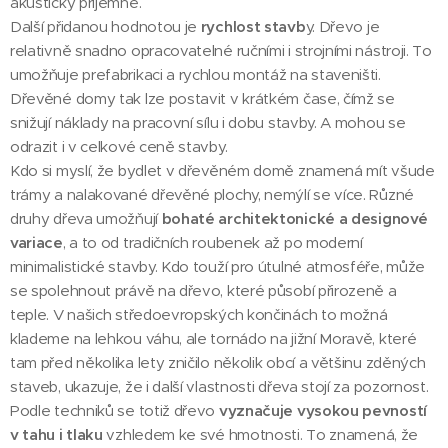
akusticky příjemné.
Další přidanou hodnotou je
rychlost stavb
y. Dřevo je
relativně snadno opracovatelné ručními i strojními nástroji. To
umožňuje prefabrikaci a rychlou montáž na staveništi.
Dřevěné domy tak lze postavit v krátkém čase, čímž se
snižují náklady na pracovní sílu i dobu stavby. A mohou se
odrazit i v celkové ceně stavby.
Kdo si myslí, že bydlet v dřevěném domě znamená mít všude
trámy a nalakované dřevěné plochy, nemýlí se více. Různé
druhy dřeva umožňují
bohaté architektonické a designové
variace
, a to od tradičních roubenek až po moderní
minimalistické stavby. Kdo touží pro útulné atmosféře, může
se spolehnout právě na dřevo, které působí přirozeně a
teple. V našich středoevropských končinách to možná
klademe na lehkou váhu, ale tornádo na jižní Moravě, které
tam před několika lety zničilo několik obcí a většinu zděných
staveb, ukazuje, že i další vlastnosti dřeva stojí za pozornost.
Podle techniků se totiž dřevo
vyznačuje vysokou pevností
v tahu i tlaku
vzhledem ke své hmotnosti. To znamená, že