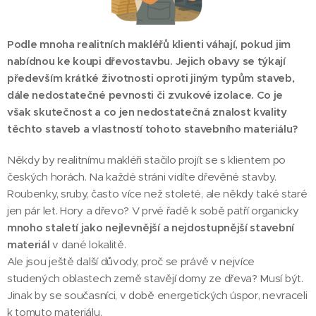
Podle mnoha realitních makléřů klienti váhají, pokud jim
nabídnou ke koupi dřevostavbu. Jejich obavy se týkají
především krátké životnosti oproti jiným typům staveb,
dále nedostatečné pevnosti či zvukové izolace. Co je
však skutečnost a co jen nedostatečná znalost kvality
těchto staveb a vlastností tohoto stavebního materiálu?
Někdy by realitnímu makléři stačilo projít se s klientem po
českých horách. Na každé stráni vidíte dřevěné stavby.
Roubenky, sruby, často více než stoleté, ale někdy také staré
jen pár let. Hory a dřevo? V prvé řadě k sobě patří organicky
mnoho staletí jako nejlevnější a nejdostupnější stavební
materiál
v dané lokalitě.
Ale jsou ještě další důvody, proč se právě v nejvíce
studených oblastech země stavějí domy ze dřeva? Musí být.
Jinak by se současníci, v době energetických úspor, nevraceli
k tomuto materiálu.