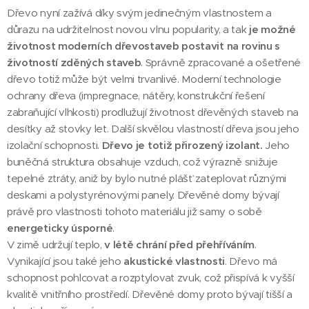
Dřevo nyní zažívá díky svým jedinečným vlastnostem a
důrazu na udržitelnost novou vlnu popularity, a tak
je možné
životnost moderních dřevostaveb postavit na rovinu s
životností zděných staveb
. Správně zpracované a ošetřené
dřevo totiž může být velmi trvanlivé. Moderní technologie
ochrany dřeva (impregnace, nátěry, konstrukční řešení
zabraňující vlhkosti) prodlužují životnost dřevěných staveb na
desítky až stovky let. Další skvělou vlastností dřeva jsou jeho
izolační schopnosti.
Dřevo je totiž přirozený izolant.
Jeho
buněčná struktura obsahuje vzduch, což výrazně snižuje
tepelné ztráty, aniž by bylo nutné plášť zateplovat různými
deskami a polystyrénovými panely. Dřevěné domy bývají
právě pro vlastnosti tohoto materiálu již samy o sobě
energeticky úsporné
.
V zimě udržují teplo,
v létě chrání před přehříváním
.
Vynikající jsou také jeho
akustické vlastnosti
. Dřevo má
schopnost pohlcovat a rozptylovat zvuk, což přispívá k vyšší
kvalitě vnitřního prostředí. Dřevěné domy proto bývají tišší a