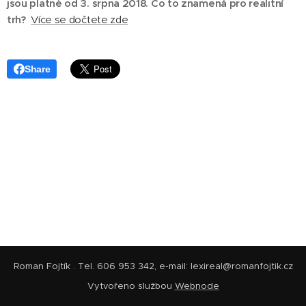
jsou platné od 3. srpna 2018. Co to znamená pro realitní
trh?
Více se dočtete zde
Share
Roman Fojtík . Tel. 606 953 342, e-mail: lexireal@romanfojtik.cz
Vytvořeno službou
Webnode