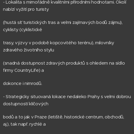
- Lokalita s mimořádně kvalitními přírodními hodnotami. Okolí
nabízí vyžití pro turisty
(hustá síť turistických tras a velmi zajímavých bodů zájmu),
cyklisty (cyklistické
trasy, výzvy v podobě kopcovitého terénu), milovníky
zdravého životního stylu
(snadná dostupnost zdravých produktů s ohledem na sídlo
firmy CountryLife) a
dokonce i nimrodů.
- Strategicky situovaná lokace nedaleko Prahy s velmi dobrou
dostupností klíčových
bodů a to jak v Praze (letiště, historické centrum, obchodů,
aj.), tak např. rychlé a