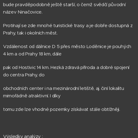
bude pravděpodobně ještě starší, o čemž svědčí původní
název Ninačovice.
Protínají se zde mnohé turistické trasy a je dobře dostupná z
Prahy, tak i okolních měst.
Vzdálenost od dálnice D 5 přes město Loděnice je pouhých
4 km a od Prahy 18 km, dále
pak od Hostivic 14 km. Hezká zdravá příroda a dobré spojení
do centra Prahy, do
obchodních center i na mezinárodní letiště, aj. činí lokalitu
mimořádně atraktivní. I díky
tomu zde lze vhodné pozemky získávat stále obtížněji.
Výsledky analýzy :