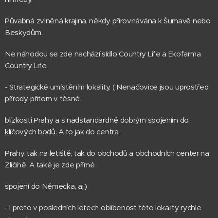
Půvabná zvlněná krajina, někdy přirovnávána k Šumavě nebo
Beskydům.
Ne náhodou se zde nachází sídlo Country Life a Ekofarma
Country Life.
- Strategické umístěním lokality. ( Nenačovice jsou uprostřed
přírody, přitom v těsné
blízkosti Prahy a s nadstandardně dobrým spojením do
klíčových bodů. A to jak do centra
Prahy, tak na letiště, tak do obchodů a obchodních center na
Zličíně. A také je zde přímé
spojení do Německa, aj.)
- I proto v posledních letech oblíbenost této lokality rychle