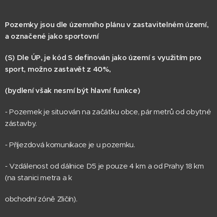
Pozemky jsou dle územního plánu v zastavitelném území,
a označené jako sportovní
(S) Dle ÚP, je kód S definován jako území s využitím pro
sport, možno zastavět z 40%,
(bydlení však nesmí být hlavní funkce)
- Pozemek je situován na začátku obce, pár metrů od obytné
zástavby.
- Příjezdová komunikace je u pozemku.
- Vzdálenost od dálnice D5 je pouze 4 km a od Prahy 18 km
(na stanici metra a k
obchodní zóně Zličín).