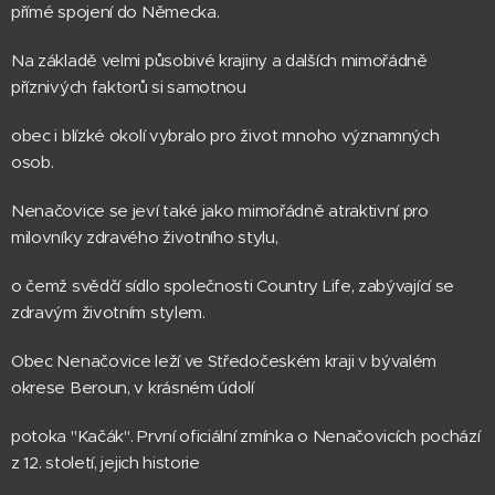
přímé spojení do Německa.
Na základě velmi působivé krajiny a dalších mimořádně
příznivých faktorů si samotnou
obec i blízké okolí vybralo pro život mnoho významných
osob.
Nenačovice se jeví také jako mimořádně atraktivní pro
milovníky zdravého životního stylu,
o čemž svědčí sídlo společnosti Country Life, zabývající se
zdravým životním stylem.
Obec Nenačovice leží ve Středočeském kraji v bývalém
okrese Beroun, v krásném údolí
potoka "Kačák". První oficiální zmínka o Nenačovicích pochází
z 12. století, jejich historie