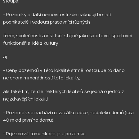
stoupá.
- Pozemky a další nemovitosti zde nakupují bohatí
podnikatelé i vedoucí pracovníci různých
firem, společností a institucí, stejně jako sportovci, sportovní
funkcionáři a lidé z kultury,
aj.
- Ceny pozemků v této lokalitě strmě rostou. Je to dáno
nejenom mimořádností této lokality,
ale také tím, že dle některých léčitelů se jedná o jedno z
nejzdravějších lokalit!
- Pozemek se nachází na začátku obce, nedaleko domů (cca
40 m od prvního domu).
- Příjezdová komunikace je u pozemku.